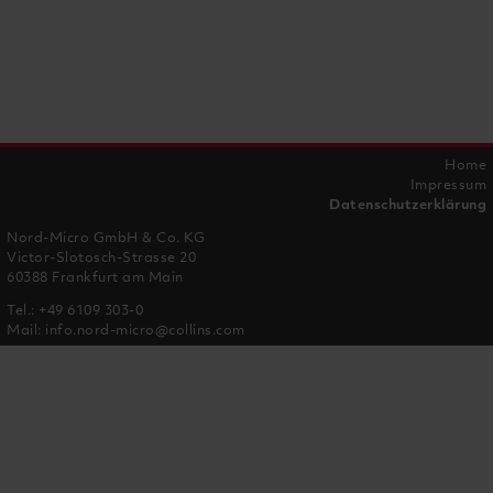
Home
Impressum
Datenschutzerklärung
Nord-Micro GmbH & Co. KG
Victor-Slotosch-Strasse 20
60388 Frankfurt am Main
Tel.:
+49 6109 303-0
Mail:
info.nord-micro@collins.com