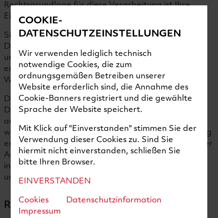
Rechtsgrundlage für diese Verarbeitung ist Ihre
Einwilligung (Art. 6 Abs. 1 lit. a DSGVO).
COOKIE-
DATENSCHUTZEINSTELLUNGEN
Sie können diese Einwilligung jederzeit widerrufen.
Dazu reicht eine formlose Mitteilung per E-Mail an
Wir verwenden lediglich technisch
uns. Die Rechtmäßigkeit der bis zum Widerruf
notwendige Cookies, die zum
erfolgten Datenverarbeitungsvorgänge bleibt vom
ordnungsgemäßen Betreiben unserer
Widerruf unberührt
Website erforderlich sind, die Annahme des
Cookie-Banners registriert und die gewählte
Die von Ihnen im Kontaktformular eingegebenen
Sprache der Website speichert.
Daten werden gespeichert bis Sie uns zur Löschung
auffordern, Ihre Einwilligung zur Speicherung
Mit Klick auf "Einverstanden" stimmen Sie der
widerrufen oder der Zweck für die Datenspeicherung
Verwendung dieser Cookies zu. Sind Sie
entfällt (z.B. nach abgeschlossener Bearbeitung Ihrer
hiermit nicht einverstanden, schließen Sie
Anfrage). Zwingende gesetzliche Bestimmungen,
bitte Ihren Browser.
insbesondere Aufbewahrungsfristen, bleiben
unberührt.
EINVERSTANDEN
Cookies
Datenschutzinformation
Registrierung
Impressum