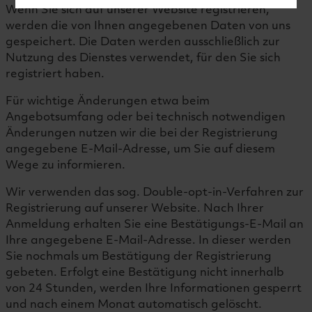
Wenn Sie sich auf unserer Website registrieren,
werden die von Ihnen angegebenen Daten von uns
gespeichert. Die Daten werden ausschließlich zur
Nutzung des Dienstes verwendet, für den Sie sich
registriert haben.
Für wichtige Änderungen etwa beim
Angebotsumfang oder bei technisch notwendigen
Änderungen nutzen wir die bei der Registrierung
angegebene E-Mail-Adresse, um Sie auf diesem
Wege zu informieren.
Wir verwenden das sog. Double-opt-in-Verfahren zur
Registrierung auf unserer Website. Nach Ihrer
Anmeldung erhalten Sie eine Bestätigungs-E-Mail an
Ihre angegebene E-Mail-Adresse. In dieser werden
Sie nochmals um Bestätigung der Registrierung
gebeten. Erfolgt eine Bestätigung nicht innerhalb
von 24 Stunden, werden Ihre Informationen gesperrt
und nach einem Monat automatisch gelöscht.