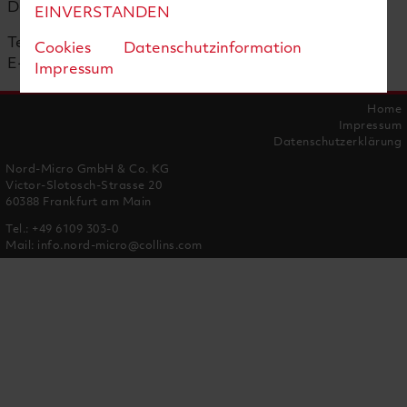
Deutschland
EINVERSTANDEN
Tel.(+49) 6109 303-0
Cookies
Datenschutzinformation
E-Mail:
GPHSNMExpediting@Collins.com
Impressum
Home
Impressum
Datenschutzerklärung
Nord-Micro GmbH & Co. KG
Victor-Slotosch-Strasse 20
60388 Frankfurt am Main
Tel.:
+49 6109 303-0
Mail:
info.nord-micro@collins.com