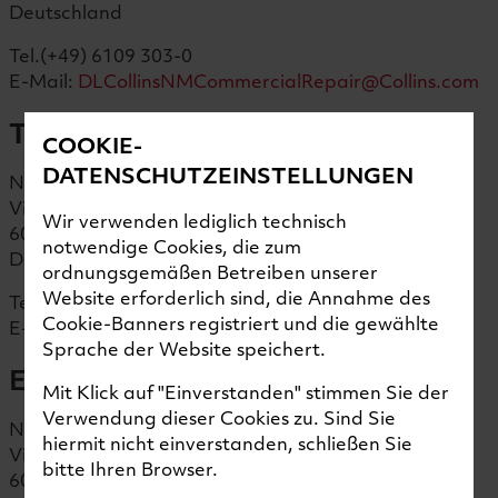
Deutschland
Tel.(+49) 6109 303-0
E-Mail:
DLCollinsNMCommercialRepair@Collins.com
Technischer Kundendienst
COOKIE-
DATENSCHUTZEINSTELLUNGEN
Nord-Micro GmbH & Co. KG
Victor-Slotosch-Str. 20
Wir verwenden lediglich technisch
60388 Frankfurt
notwendige Cookies, die zum
Deutschland
ordnungsgemäßen Betreiben unserer
Website erforderlich sind, die Annahme des
Tel.(+49) 6109 303-0
Cookie-Banners registriert und die gewählte
E-Mail:
Service.Engineering@Collins.com
Sprache der Website speichert.
Einkauf
Mit Klick auf "Einverstanden" stimmen Sie der
Verwendung dieser Cookies zu. Sind Sie
Nord-Micro GmbH & Co. KG
hiermit nicht einverstanden, schließen Sie
Victor-Slotosch-Str. 20
bitte Ihren Browser.
60388 Frankfurt