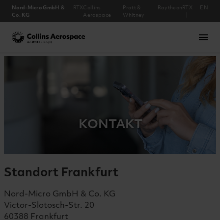
Nord-Micro GmbH &
RTX
Collins
Pratt &
Raytheon
RTX
EN
Co. KG
Aerospace
Whitney
Collins Aerospace
menu
Unternehmen
Downloads
Produkte
Standort
Karriere
Kontakt
Home
Team
News
KONTAKT
Standort Frankfurt
Nord-Micro GmbH & Co. KG
Victor-Slotosch-Str. 20
60388 Frankfurt