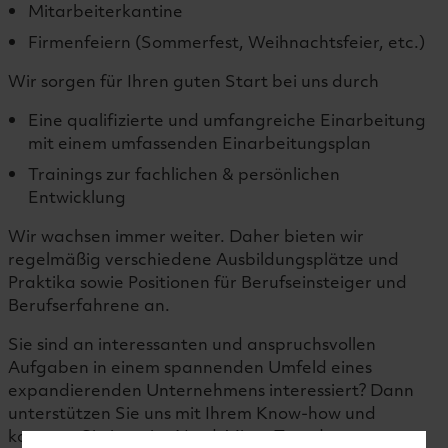
Mitarbeiterkantine
Firmenfeiern (Sommerfest, Weihnachtsfeier, etc.)
Wir sorgen für Ihren guten Start bei uns durch
Eine qualifizierte und umfangreiche Einarbeitung
mit einem umfassenden Einarbeitungsplan
Trainings zur fachlichen & persönlichen
Entwicklung
Wir wachsen immer weiter. Daher bieten wir
regelmäßig verschiedene Ausbildungsplätze und
Praktika sowie Positionen für Berufseinsteiger und
Berufserfahrene an.
Sie sind an interessanten und anspruchsvollen
Aufgaben in einem spannenden Umfeld eines
expandierenden Unternehmens interessiert? Dann
unterstützen Sie uns mit Ihrem Know-how und
kommen Sie jetzt ins Nord-Micro Team!