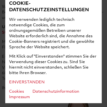
COOKIE-
Wir freuen uns auf Ihre vollständigen
DATENSCHUTZEINSTELLUNGEN
Bewerbungsunterlagen (Lebenslauf sowie Abschluss-
und Arbeitszeugnisse).
Wir verwenden lediglich technisch
notwendige Cookies, die zum
Unsere aktuellen Stellenangebote finden Sie bei
ordnungsgemäßen Betreiben unserer
StepStone
.
Website erforderlich sind, die Annahme des
Cookie-Banners registriert und die gewählte
Mit Ihrer Unterstützung erreichen wir das nächste
Sprache der Website speichert.
Flight Level!
Mit Klick auf "Einverstanden" stimmen Sie der
E-Mail:
bewerbung@collins.com
Verwendung dieser Cookies zu. Sind Sie
Nord-Micro GmbH & Co. KG
hiermit nicht einverstanden, schließen Sie
Victor-Slotosch-Str. 20
bitte Ihren Browser.
60388 Frankfurt
Telefon: 06109 303-0
EINVERSTANDEN
Ihre Ansprechpartnerin:
Cookies
Datenschutzinformation
Impressum