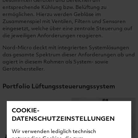
entsprechende Kühlung bzw. Belüftung zu
ermöglichen. Hierzu werden Gebläse im
Zusammenspiel mit Ventilen, Filtern und Sensoren
eingesetzt, welche über eine zentrale Steuerung auf
die jeweiligen Anforderungen reagieren.
Nord-Micro deckt mit integrierten Systemlösungen
das gesamte Spektrum dieser Anforderungen ab und
agiert in diesem Rahmen als System- sowie
Gerätehersteller.
Portfolio Lüftungssteuerungssystem
COOKIE-
DATENSCHUTZEINSTELLUNGEN
Wir verwenden lediglich technisch