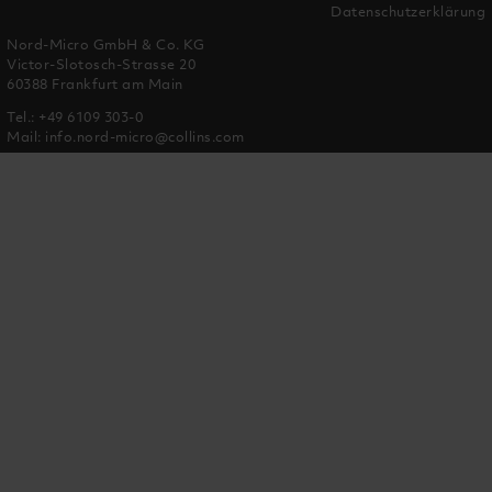
Datenschutzerklärung
Nord-Micro GmbH & Co. KG
Victor-Slotosch-Strasse 20
60388 Frankfurt am Main
Tel.:
+49 6109 303-0
Mail:
info.nord-micro@collins.com