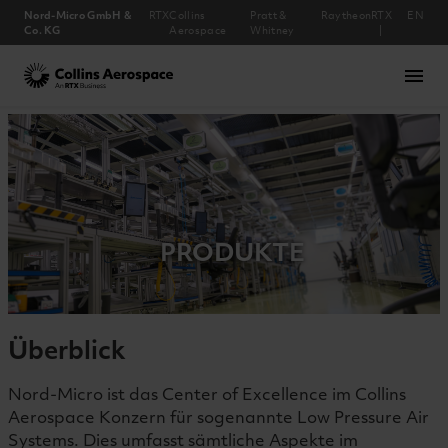
Nord-Micro GmbH &
RTX
Collins
Pratt &
Raytheon
RTX
EN
Co. KG
Aerospace
Whitney
Collins Aerospace
menu
Unternehmen
Downloads
Produkte
Standort
Karriere
Kontakt
Home
Team
News
PRODUKTE
Überblick
Nord-Micro ist das Center of Excellence im Collins
Aerospace Konzern für sogenannte Low Pressure Air
Systems. Dies umfasst sämtliche Aspekte im