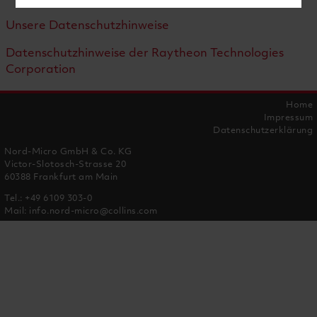
Unsere Datenschutzhinweise
Datenschutzhinweise der Raytheon Technologies
Corporation
Home
Impressum
Datenschutzerklärung
Nord-Micro GmbH & Co. KG
Victor-Slotosch-Strasse 20
60388 Frankfurt am Main
Tel.:
+49 6109 303-0
Mail:
info.nord-micro@collins.com