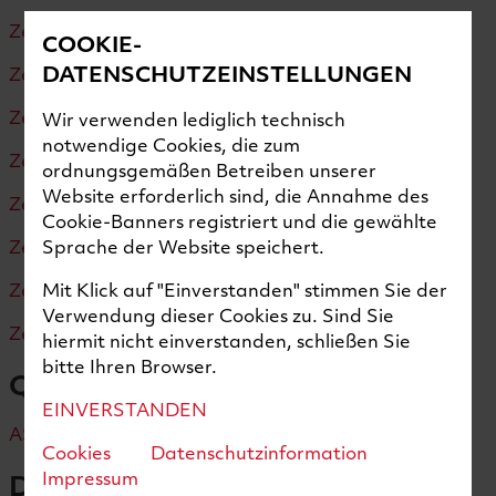
Zertifizierung nach ISO 45001:2018
COOKIE-
DATENSCHUTZEINSTELLUNGEN
Zertifizierung nach AS9100
Zertifizierung nach EASA Part 21G
Wir verwenden lediglich technisch
notwendige Cookies, die zum
Zertifizierung nach EASA Part 145
ordnungsgemäßen Betreiben unserer
Website erforderlich sind, die Annahme des
Zertifizierung nach FAA Part 145 (US)
Cookie-Banners registriert und die gewählte
Sprache der Website speichert.
Zertifizierung nach CAAC Part 145 (China)
Mit Klick auf "Einverstanden" stimmen Sie der
Zertifizierung nach CAA UK Part 145 (UK)
Verwendung dieser Cookies zu. Sind Sie
Zertifizierung nach CAAT Part 145 (Thailand)
hiermit nicht einverstanden, schließen Sie
bitte Ihren Browser.
Qualitätsanforderungen
EINVERSTANDEN
ASQR-01 der Raytheon Technologies Corporation
Cookies
Datenschutzinformation
Impressum
Datenschutzhinweise